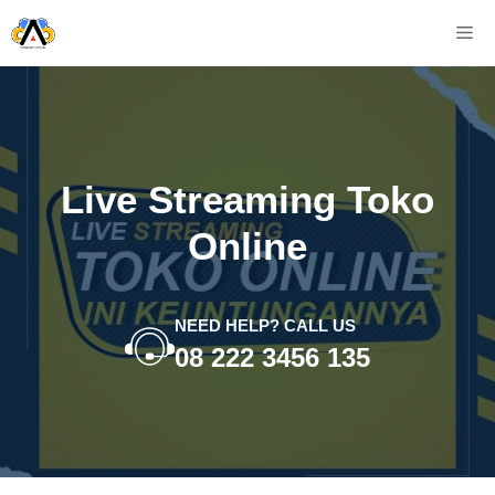
Skip
M
to
content
Live Streaming Toko
Online
NEED HELP? CALL US
08 222 3456 135