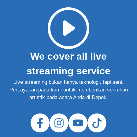
We cover all live
streaming service
Live streaming bukan hanya teknologi, tapi seni.
Percayakan pada kami untuk memberikan sentuhan
artistik pada acara Anda di Depok.