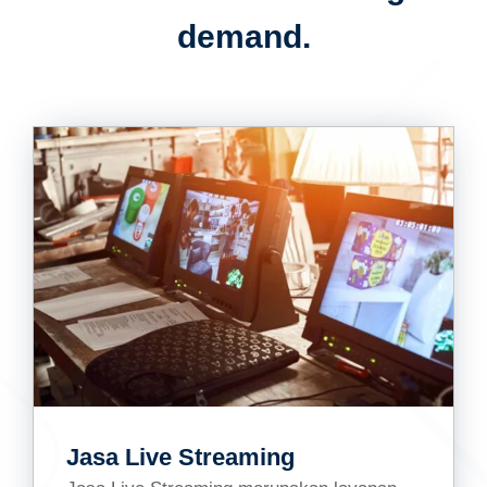
demand.
Jasa Live Streaming