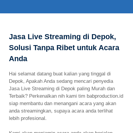
Jasa Live Streaming di Depok,
Solusi Tanpa Ribet untuk Acara
Anda
Hai selamat datang buat kalian yang tinggal di
Depok, Apakah Anda sedang mencari penyedia
Jasa Live Streaming di Depok paling Murah dan
Terbaik? Perkenalkan nih kami tim babproduction.id
siap membantu dan menangani acara yang akan
anda streamingkan, supaya acara anda terlihat
lebih profesional.