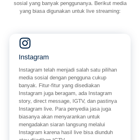
sosial yang banyak penggunanya. Berikut media
yang biasa digunakan untuk live streaming:
Instagram
Instagram telah menjadi salah satu pilihan
media sosial dengan pengguna cukup
banyak. Fitur-fitur yang disediakan
Instagram juga beragam, ada Instagram
story, direct message, IGTV, dan pastinya
Instagram live. Para penyedia jasa juga
biasanya akan menyarankan untuk
mengadakan siaran langsung melalui
Instagram karena hasil live bisa diunduh