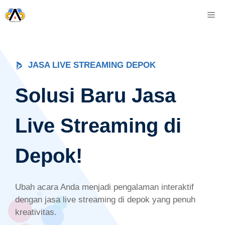
Skip
M
to
content
JASA LIVE STREAMING DEPOK
Solusi Baru Jasa
Live Streaming di
Depok!
Ubah acara Anda menjadi pengalaman interaktif
dengan jasa live streaming di depok yang penuh
kreativitas.