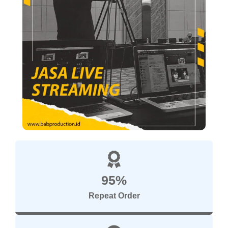
95%
Repeat Order