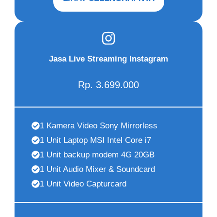
Jasa Live Streaming Instagram
Rp. 3.699.000
1 Kamera Video Sony Mirrorless
1 Unit Laptop MSI Intel Core i7
1 Unit backup modem 4G 20GB
1 Unit Audio Mixer & Soundcard
1 Unit Video Capturcard