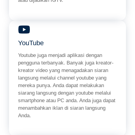
atau dijadikan IGTV.
YouTube
Youtube juga menjadi aplikasi dengan
pengguna terbanyak. Banyak juga kreator-
kreator video yang menagadakan siaran
langsung melalui channel youtube yang
mereka punya. Anda dapat melakukan
siarang langsung dengan youtube melalui
smartphone atau PC anda. Anda juga dapat
menambahkan iklan di siaran langsung
Anda.