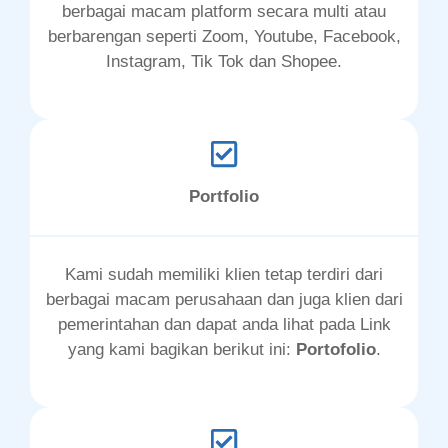
berbagai macam platform secara multi atau
berbarengan seperti Zoom, Youtube, Facebook,
Instagram, Tik Tok dan Shopee.
Portfolio
Kami sudah memiliki klien tetap terdiri dari
berbagai macam perusahaan dan juga klien dari
pemerintahan dan dapat anda lihat pada Link
yang kami bagikan berikut ini:
Portofolio
.