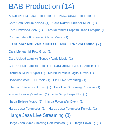
BAB Production
(14)
Berapa Harga Jasa Fotografer
(1)
Biaya Sewa Fotografer
(1)
Cara Cetak Album Kolase
(1)
Cara Daftar Publisher Musik
(1)
Cara Download vMix
(1)
Cara Membuat Proposal Jasa Fotografi
(1)
Cara mendapatkan akun Believe Music
(1)
Cara Menentukan Kualitas Jasa Live Streaming
(2)
Cara Mengambil Foto Grup
(1)
Cara Upload Lagu ke iTunes / Apple Music
(1)
Cara Upload Lagu ke Joox
(1)
Cara Upload Lagu ke Spotify
(1)
Distribusi Musik Digital
(1)
Distribusi Musik Digital Gratis
(1)
Download vMix Full Crack
(1)
Fitur Live Streaming
(1)
Fitur Live Streaming Gratis
(1)
Fitur Live Streaming Premium
(1)
Format Booking Wedding
(1)
Foto Grup Tanpa Blur
(1)
Harga Believe Music
(1)
Harga Fotografer Event
(1)
Harga Jasa Fotografer
(1)
Harga Jasa Fotografer Pemula
(1)
Harga Jasa Live Streaming
(3)
Harga Jasa Video Shooting Dokumentasi
(1)
Harga Sewa Fg
(1)