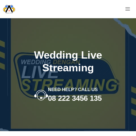
Skip
M
to
content
Wedding Live
Streaming
NEED HELP? CALL US
08 222 3456 135