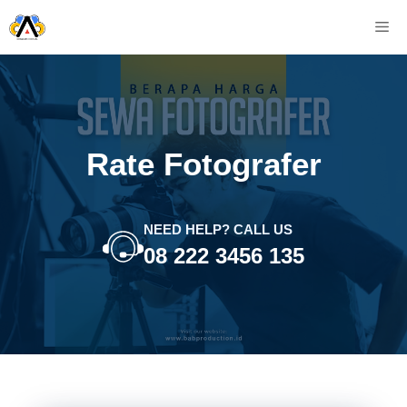
Skip
M
to
content
Rate Fotografer
NEED HELP? CALL US
08 222 3456 135