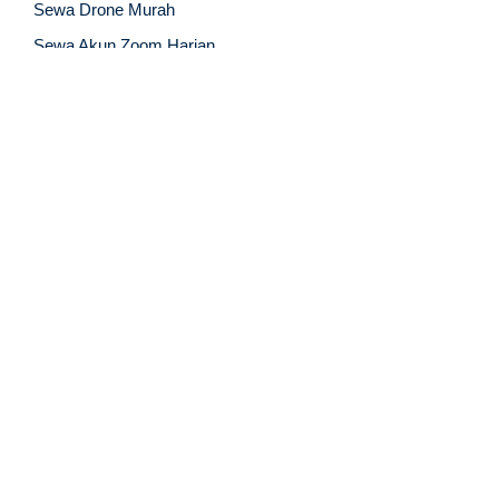
Sewa Drone Murah
Sewa Akun Zoom Harian
Jasa Fotografi Jakarta
Jasa Wedding Organizer
Jasa Event Organizer
Jasa Fotografer Offshore
About Us
Tentang Kami
Hubungi Kami
Partnerships
Blog
Business Partner