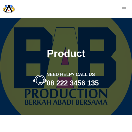
Skip
M
to
content
Product
NEED HELP? CALL US
08 222 3456 135