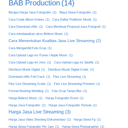
BAB Production
(14)
Berapa Harga Jasa Fotografer
(1)
Biaya Sewa Fotografer
(1)
Cara Cetak Album Kolase
(1)
Cara Daftar Publisher Musik
(1)
Cara Download vMix
(1)
Cara Membuat Proposal Jasa Fotografi
(1)
Cara mendapatkan akun Believe Music
(1)
Cara Menentukan Kualitas Jasa Live Streaming
(2)
Cara Mengambil Foto Grup
(1)
Cara Upload Lagu ke iTunes / Apple Music
(1)
Cara Upload Lagu ke Joox
(1)
Cara Upload Lagu ke Spotify
(1)
Distribusi Musik Digital
(1)
Distribusi Musik Digital Gratis
(1)
Download vMix Full Crack
(1)
Fitur Live Streaming
(1)
Fitur Live Streaming Gratis
(1)
Fitur Live Streaming Premium
(1)
Format Booking Wedding
(1)
Foto Grup Tanpa Blur
(1)
Harga Believe Music
(1)
Harga Fotografer Event
(1)
Harga Jasa Fotografer
(1)
Harga Jasa Fotografer Pemula
(1)
Harga Jasa Live Streaming
(3)
Harga Jasa Video Shooting Dokumentasi
(1)
Harga Sewa Fg
(1)
Harga Sewa Fotografer Per Jam
(1)
Harga Sewa Photographer
(1)