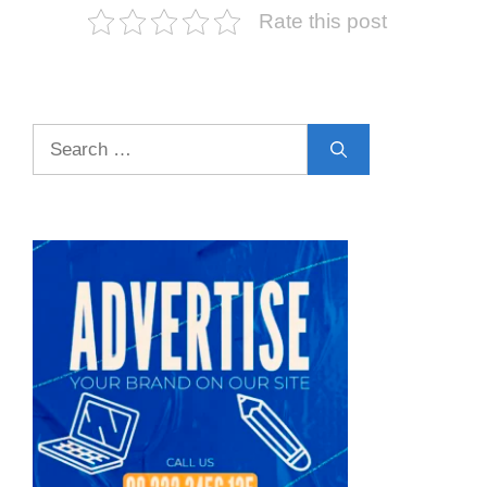
Rate this post
Search
for: