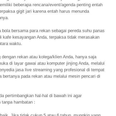
iliki beberapa rencana/event/agenda penting entah
terpaksa gigit jari karena entah harus menunda
nnya.
a bola bersama para rekan sebagai pereda suhu panas
 di kafe kesayangan Anda, terpaksa tidak merasakan
tara waktu.
 dengan rekan atau kolega/klien Anda, hanya saja
ka di layar gawai atau komputer jinjing Anda, melalui
enyedia jasa live streaming yang profesional di tempat
sa bertanya pada rekan atau melalui mesin pencari di
 pertimbangkan hal-hal di bawah ini agar
n tanpa hambatan :
baik. Jika tidak cukup 5 atau 6 tahun, mungkin yang