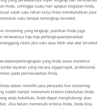
aming yang peralatannya super lengkap dan berkualitas
tan Anda. sehingga suatu hari apapun kegiatan Anda,
missal salah satu rekan kerja Anda membutuhkan jasa
erensikan satu tempat terlengkap tersebut.
ive streaming yang lengkap, pastikan Anda juga
 terawatnya tiap-tiap perlengkapan/peralatan
nanggung risiko jika satu atau lebih alat-alat tersebut
a peralatan/perlengkapan yang Anda sewa menemui
edia layanan yang secara sigap/cepat, profesional,
ementasi pada permasalahan Anda.
a Anda dalam memilih jasa penyedia live streaming.
ang sudah hampir memenuhi kriteria kebutuhan Anda
) yang anda butuhkan, Anda dapat menghubungi atau
but. Jika belum memenuhi kriteria Anda, Anda bisa