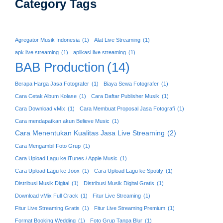
Category Tags
Agregator Musik Indonesia
(1)
Alat Live Streaming
(1)
apk live streaming
(1)
aplikasi live streaming
(1)
BAB Production
(14)
Berapa Harga Jasa Fotografer
(1)
Biaya Sewa Fotografer
(1)
Cara Cetak Album Kolase
(1)
Cara Daftar Publisher Musik
(1)
Cara Download vMix
(1)
Cara Membuat Proposal Jasa Fotografi
(1)
Cara mendapatkan akun Believe Music
(1)
Cara Menentukan Kualitas Jasa Live Streaming
(2)
Cara Mengambil Foto Grup
(1)
Cara Upload Lagu ke iTunes / Apple Music
(1)
Cara Upload Lagu ke Joox
(1)
Cara Upload Lagu ke Spotify
(1)
Distribusi Musik Digital
(1)
Distribusi Musik Digital Gratis
(1)
Download vMix Full Crack
(1)
Fitur Live Streaming
(1)
Fitur Live Streaming Gratis
(1)
Fitur Live Streaming Premium
(1)
Format Booking Wedding
(1)
Foto Grup Tanpa Blur
(1)