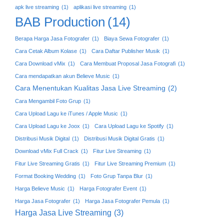
apk live streaming
(1)
aplikasi live streaming
(1)
BAB Production
(14)
Berapa Harga Jasa Fotografer
(1)
Biaya Sewa Fotografer
(1)
Cara Cetak Album Kolase
(1)
Cara Daftar Publisher Musik
(1)
Cara Download vMix
(1)
Cara Membuat Proposal Jasa Fotografi
(1)
Cara mendapatkan akun Believe Music
(1)
Cara Menentukan Kualitas Jasa Live Streaming
(2)
Cara Mengambil Foto Grup
(1)
Cara Upload Lagu ke iTunes / Apple Music
(1)
Cara Upload Lagu ke Joox
(1)
Cara Upload Lagu ke Spotify
(1)
Distribusi Musik Digital
(1)
Distribusi Musik Digital Gratis
(1)
Download vMix Full Crack
(1)
Fitur Live Streaming
(1)
Fitur Live Streaming Gratis
(1)
Fitur Live Streaming Premium
(1)
Format Booking Wedding
(1)
Foto Grup Tanpa Blur
(1)
Harga Believe Music
(1)
Harga Fotografer Event
(1)
Harga Jasa Fotografer
(1)
Harga Jasa Fotografer Pemula
(1)
Harga Jasa Live Streaming
(3)