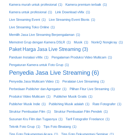
Kamera murah untuk profesional
(1)
Kamera premium terbaik
(1)
Kamera untuk profesional
(1)
Link Download vMix
(1)
Live Streaming Event
(1)
Live Streaming Event Bisnis
(1)
Live Streaming Toko Online
(1)
Memilih Jasa Live Streaming Berpengalaman
(1)
Memotret Grup dengan Kamera DSLR
(1)
Musik
(1)
NonkQ Nongkray
(1)
Paket Harga Jasa Live Streaming
(3)
Panduan Instalasi vMix
(1)
Pengalaman Produksi Video Multicam
(1)
Pengaturan Kamera untuk Foto Grup
(1)
Penyedia Jasa Live Streaming
(6)
Penyedia Jasa Multicam Video
(1)
Peralatan Live Streaming
(1)
Perbedaan Publisher dan Agregator
(1)
Pilihan Fitur Live Streaming
(1)
Produksi Video Multicam
(1)
Publisher Musik Gratis
(1)
Publisher Musik Indie
(1)
Publishing Musik adalah
(1)
Rate Fotografer
(1)
Struktur Pembuatan Film
(1)
Struktur Pembuatan Film Pendek
(1)
Susunan Kru Film dan Tugasnya
(1)
Tarif Fotografer Freelance
(1)
Teknik Foto Grup
(1)
Tips Foto Binatang
(1)
Tips Foto Dokumentasi Acara
(1)
Tips Foto Dokumentasi Seminar
(1)