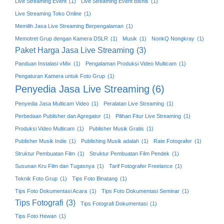
Live Streaming Event
(1)
Live Streaming Event Bisnis
(1)
Live Streaming Toko Online
(1)
Memilih Jasa Live Streaming Berpengalaman
(1)
Memotret Grup dengan Kamera DSLR
(1)
Musik
(1)
NonkQ Nongkray
(1)
Paket Harga Jasa Live Streaming
(3)
Panduan Instalasi vMix
(1)
Pengalaman Produksi Video Multicam
(1)
Pengaturan Kamera untuk Foto Grup
(1)
Penyedia Jasa Live Streaming
(6)
Penyedia Jasa Multicam Video
(1)
Peralatan Live Streaming
(1)
Perbedaan Publisher dan Agregator
(1)
Pilihan Fitur Live Streaming
(1)
Produksi Video Multicam
(1)
Publisher Musik Gratis
(1)
Publisher Musik Indie
(1)
Publishing Musik adalah
(1)
Rate Fotografer
(1)
Struktur Pembuatan Film
(1)
Struktur Pembuatan Film Pendek
(1)
Susunan Kru Film dan Tugasnya
(1)
Tarif Fotografer Freelance
(1)
Teknik Foto Grup
(1)
Tips Foto Binatang
(1)
Tips Foto Dokumentasi Acara
(1)
Tips Foto Dokumentasi Seminar
(1)
Tips Fotografi
(3)
Tips Fotografi Dokumentasi
(1)
Tips Foto Hewan
(1)