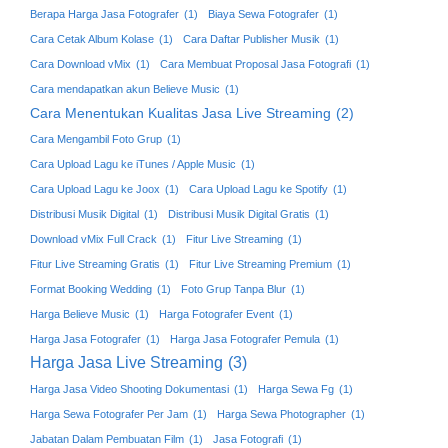
Berapa Harga Jasa Fotografer
(1)
Biaya Sewa Fotografer
(1)
Cara Cetak Album Kolase
(1)
Cara Daftar Publisher Musik
(1)
Cara Download vMix
(1)
Cara Membuat Proposal Jasa Fotografi
(1)
Cara mendapatkan akun Believe Music
(1)
Cara Menentukan Kualitas Jasa Live Streaming
(2)
Cara Mengambil Foto Grup
(1)
Cara Upload Lagu ke iTunes / Apple Music
(1)
Cara Upload Lagu ke Joox
(1)
Cara Upload Lagu ke Spotify
(1)
Distribusi Musik Digital
(1)
Distribusi Musik Digital Gratis
(1)
Download vMix Full Crack
(1)
Fitur Live Streaming
(1)
Fitur Live Streaming Gratis
(1)
Fitur Live Streaming Premium
(1)
Format Booking Wedding
(1)
Foto Grup Tanpa Blur
(1)
Harga Believe Music
(1)
Harga Fotografer Event
(1)
Harga Jasa Fotografer
(1)
Harga Jasa Fotografer Pemula
(1)
Harga Jasa Live Streaming
(3)
Harga Jasa Video Shooting Dokumentasi
(1)
Harga Sewa Fg
(1)
Harga Sewa Fotografer Per Jam
(1)
Harga Sewa Photographer
(1)
Jabatan Dalam Pembuatan Film
(1)
Jasa Fotografi
(1)