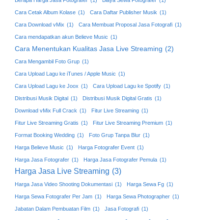
Berapa Harga Jasa Fotografer
(1)
Biaya Sewa Fotografer
(1)
Cara Cetak Album Kolase
(1)
Cara Daftar Publisher Musik
(1)
Cara Download vMix
(1)
Cara Membuat Proposal Jasa Fotografi
(1)
Cara mendapatkan akun Believe Music
(1)
Cara Menentukan Kualitas Jasa Live Streaming
(2)
Cara Mengambil Foto Grup
(1)
Cara Upload Lagu ke iTunes / Apple Music
(1)
Cara Upload Lagu ke Joox
(1)
Cara Upload Lagu ke Spotify
(1)
Distribusi Musik Digital
(1)
Distribusi Musik Digital Gratis
(1)
Download vMix Full Crack
(1)
Fitur Live Streaming
(1)
Fitur Live Streaming Gratis
(1)
Fitur Live Streaming Premium
(1)
Format Booking Wedding
(1)
Foto Grup Tanpa Blur
(1)
Harga Believe Music
(1)
Harga Fotografer Event
(1)
Harga Jasa Fotografer
(1)
Harga Jasa Fotografer Pemula
(1)
Harga Jasa Live Streaming
(3)
Harga Jasa Video Shooting Dokumentasi
(1)
Harga Sewa Fg
(1)
Harga Sewa Fotografer Per Jam
(1)
Harga Sewa Photographer
(1)
Jabatan Dalam Pembuatan Film
(1)
Jasa Fotografi
(1)